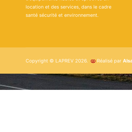
location et des services, dans le cadre
santé sécurité et environnement.
Copyright © LAPREV 2026.
Réalisé par
Als