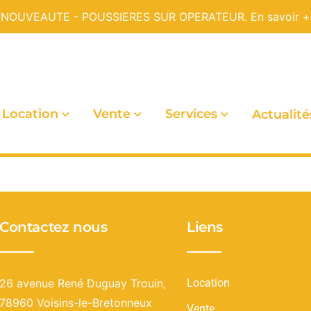
NOUVEAUTE - POUSSIERES SUR OPERATEUR.
En savoir +
Location
Vente
Services
Actualité
Contactez nous
Liens
26 avenue René Duguay Trouin,
Location
78960 Voisins-le-Bretonneux
Vente