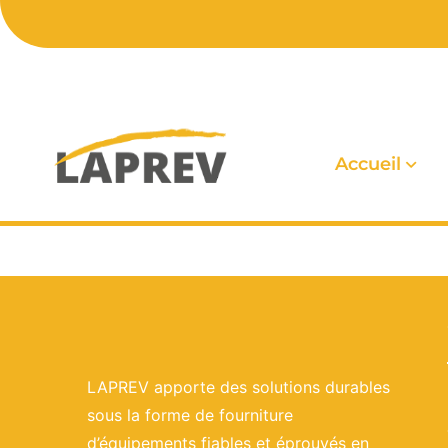
Accueil
LAPREV apporte des solutions durables
sous la forme de fourniture
d’équipements fiables et éprouvés en