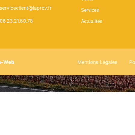
serviceclient@laprev.fr
Services
06.23.21.60.78
Actualités
a-Web
Mentions Légales
Po