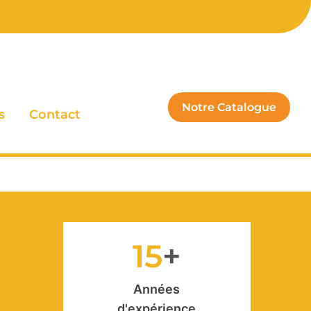
s
Contact
15
Années
d'expérience