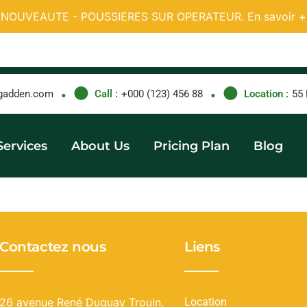
NOUVEAUTE - POUSSIERES SUR OPERATEUR.
En savoir +
gadden.com
Call :
+000 (123) 456 88
Location :
55 
Services
About Us
Pricing Plan
Blog
Contactez nous
Liens
26 avenue René Duguay Trouin,
Location