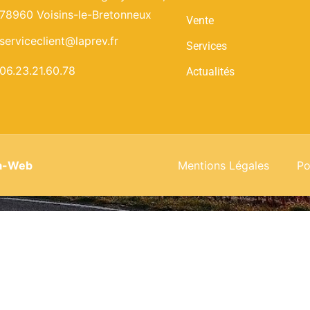
78960 Voisins-le-Bretonneux
Vente
serviceclient@laprev.fr
Services
06.23.21.60.78
Actualités
a-Web
Mentions Légales
Po