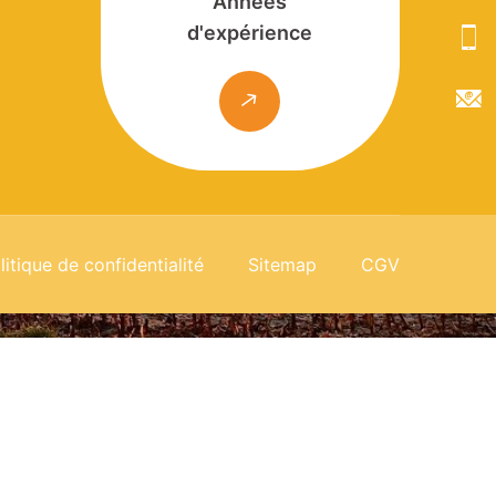
Années
d'expérience
litique de confidentialité
Sitemap
CGV