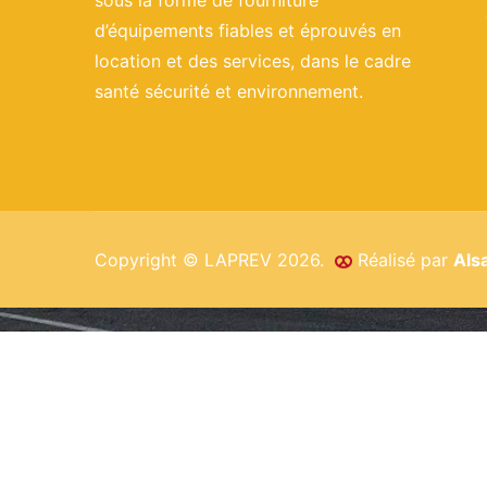
sous la forme de fourniture
d’équipements fiables et éprouvés en
location et des services, dans le cadre
santé sécurité et environnement.
Copyright © LAPREV 2026.
Réalisé par
Als