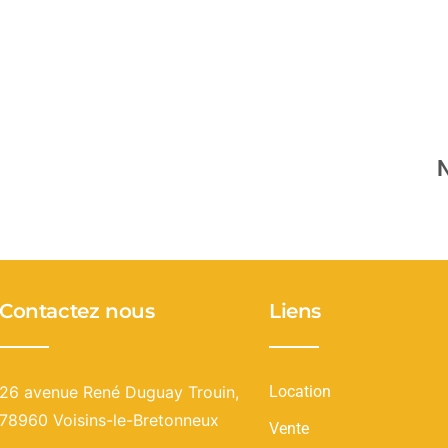
N
Contactez nous
Liens
26 avenue René Duguay Trouin,
Location
78960 Voisins-le-Bretonneux
Vente